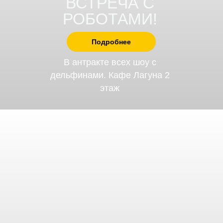
ВСТРЕЧА С
РОБОТАМИ!
Подробнее
В антракте всех шоу с
дельфинами. Кафе Лагуна 2
этаж