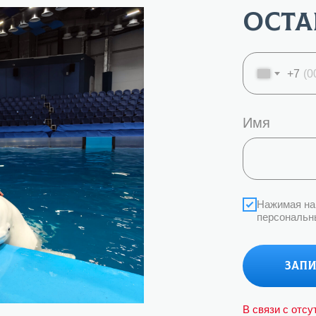
120
Оста
₽/1ч
+7
Имя
Нажимая на 
персональн
Запи
В связи с отсу