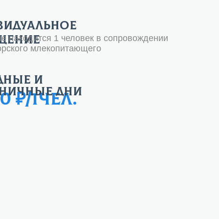
видуальное
щение
не находится 1 человек в сопровождении
орского млекопитающего
дные и
дничные дни
0 ₽/1чел.