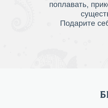
поплавать, при
сущест
Подарите се
Б