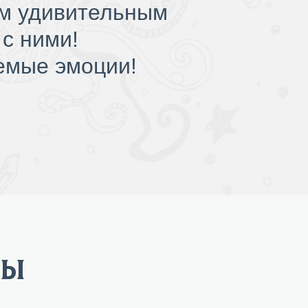
им удивительным
с ними!
емые эмоции!
ТЫ