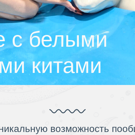
 с белыми
ми китами
никальную возможность пообщ