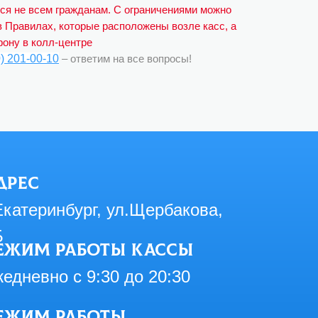
ся не всем гражданам. С ограничениями можно
в Правилах, которые расположены возле касс, а
фону в колл-центре
0) 201-00-10
– ответим на все вопросы!
дрес
Екатеринбург, ул.Щербакова,
Б
ежим работы кассы
едневно с 9:30 до 20:30
ежим работы