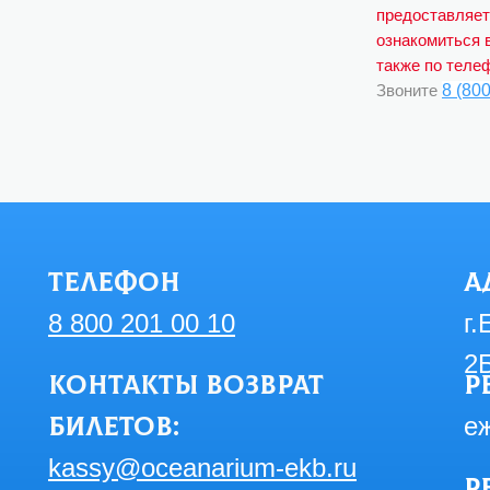
предоставляет
ознакомиться 
также по теле
Звоните
8 (80
Телефон
А
8 800 201 00 10
г.
2
Контакты возврат
Р
билетов:
еж
kassy@oceanarium-ekb.ru
Р