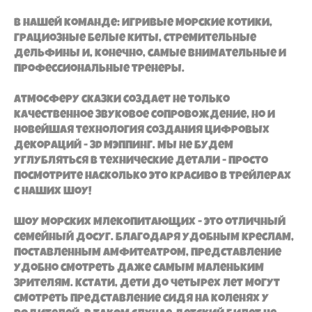
В нашей команде: игривые морские котики,
грациозные белые киты, стремительные
дельфины и, конечно, самые внимательные и
профессиональные тренеры.
Атмосферу сказки создает не только
качественное звуковое сопровождение, но и
новейшая технология создания цифровых
декораций - 3d мэппинг. Мы не будем
углубляться в технические детали - просто
посмотрите насколько это красиво в трейлерах
с наших шоу!
Шоу морских млекопитающих - это отличный
семейный досуг. Благодаря удобным креслам,
поставленным амфитеатром, представление
удобно смотреть даже самым маленьким
зрителям. Кстати, дети до четырех лет могут
смотреть представление сидя на коленях у