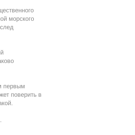
щественного
кой морского
 след
ой
аково
ым первым
жет поверить в
акой.
.