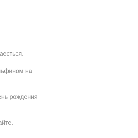
аесться.
льфином на
ень рождения
айте.