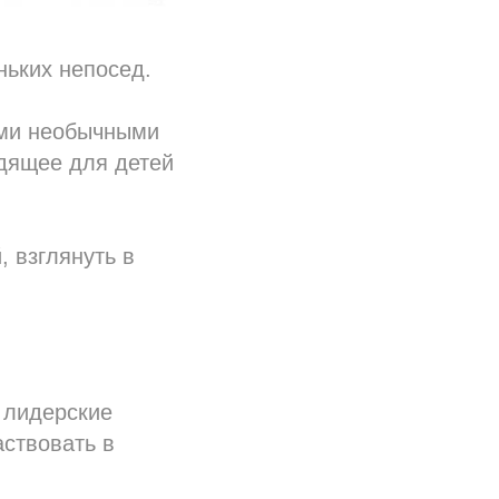
ньких непосед.
ими необычными
одящее для детей
 взглянуть в
и лидерские
аствовать в