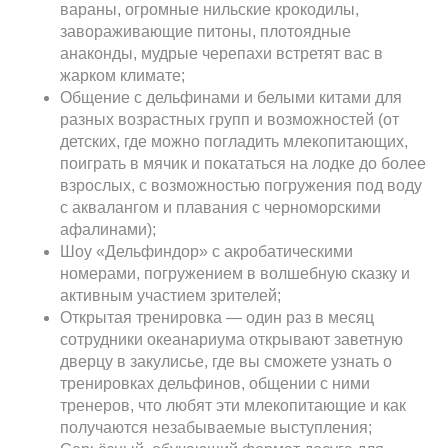
вараны, огромные нильские крокодилы,
завораживающие питоны, плотоядные
анаконды, мудрые черепахи встретят вас в
жарком климате;
Общение с дельфинами и белыми китами для
разных возрастных групп и возможностей (от
детских, где можно погладить млекопитающих,
поиграть в мячик и покататься на лодке до более
взрослых, с возможностью погружения под воду
с аквалангом и плавания с черноморскими
афалинами);
Шоу «Дельфиндор» с акробатическими
номерами, погружением в волшебную сказку и
активным участием зрителей;
Открытая тренировка — один раз в месяц
сотрудники океанариума открывают заветную
дверцу в закулисье, где вы сможете узнать о
тренировках дельфинов, общении с ними
тренеров, что любят эти млекопитающие и как
получаются незабываемые выступления;