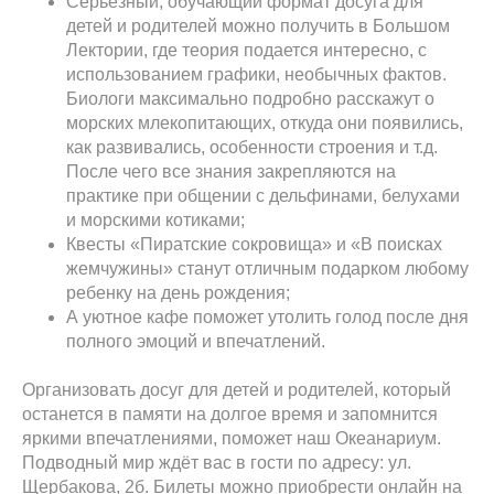
Серьёзный, обучающий формат досуга для
детей и родителей можно получить в Большом
Лектории, где теория подается интересно, с
использованием графики, необычных фактов.
Биологи максимально подробно расскажут о
морских млекопитающих, откуда они появились,
как развивались, особенности строения и т.д.
После чего все знания закрепляются на
практике при общении с дельфинами, белухами
и морскими котиками;
Квесты «Пиратские сокровища» и «В поисках
жемчужины» станут отличным подарком любому
ребенку на день рождения;
А уютное кафе поможет утолить голод после дня
полного эмоций и впечатлений.
Организовать досуг для детей и родителей, который
останется в памяти на долгое время и запомнится
яркими впечатлениями, поможет наш Океанариум.
Подводный мир ждёт вас в гости по адресу: ул.
Щербакова, 2б. Билеты можно приобрести онлайн на