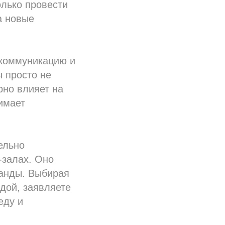
олько провести
а новые
 коммуникацию и
 просто не
рно влияет на
имает
ельно
-залах. Оно
манды. Выбирая
дой, заявляете
еду и